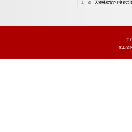
上一篇：
天添秒发货P+F电容式
工
化工仪