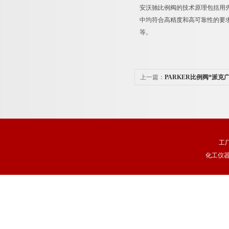
安沃驰比例阀的技术原理包括用
中均符合高精度和高可靠性的要
等。
上一篇：
PARKER比例阀*派克
工
化工仪