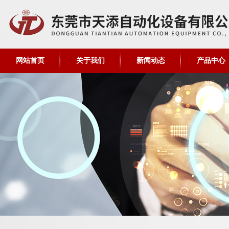
网站首页
关于我们
新闻动态
产品中心