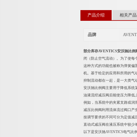
产品介绍
相关产品
品牌
AVEN
部分库存AVENTICS安沃驰比例
闭（防止空气流动）。为了使每
这种方式的功能也被称为弹簧偏置
机。基于给定的应用和所用的气
抑制流动都在一起，是一大类气
安沃驰比例阀主要用于降低系统某
油液流经减压阀后能使压力降低,
例如，当系统中的夹紧支路或润
减压比例阀利用流体流过阀口产
按调节要求的不同可分为定值减
直动式减压阀在液压系统中较少
以下是安沃驰AVENTICS电气