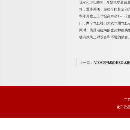
让ASCO电磁阀一开始就尽量在
坏，逐步关闭，使整个阀芯全部
和小开度上工作提高寿命1～5倍
口，两个气缸端口为双作用气缸
同时，防爆电磁阀的密封和耐腐
够有效防止对设备和环境的损害
上一篇：
ATOS阿托斯DHZO比
工
化工仪