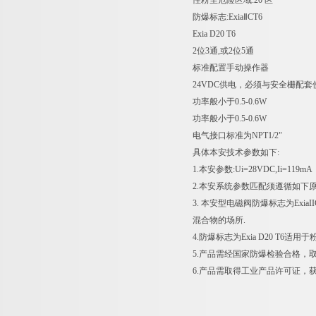
性粉尘危险区域:20 区
防爆标志:ExiaⅡCT6
Exia D20 T6
2位3通,或2位5通
标准配置手动操作器
24VDC供电，必须与安全栅配套
功率般小于0.5-0.6W
功率般小于0.5-0.6W
电气接口标准为NPT1/2"
具体本安技术参数如下:
1.本安参数:Ui=28VDC,Ii=119mA
2.本安系统参数匹配须遵循如下原
3. 本安型电磁阀防爆标志为ExiaI
混合物的场所.
4.防爆标志为Exia D20 T6适用
5.产品需经国家防爆检验合格，取
6.产品需取得工业产品许可证，获