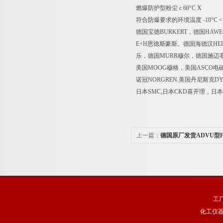
燃爆防护型粉尘 c 60°C X
符合防爆要求的环境温度 -10°C <=
德国宝德BURKERT，德国HAW
E+H恩德斯豪斯。德国海德汉HEI
乐，德国MURR穆尔，德国施迈赛S
美国MOOG穆格，美国ASCO电磁
诺冠NORGREN.美国丹尼斯克D
日本SMC,日本CKD喜开理，日本
上一篇：
德国原厂发货ADVU型F
工
化工仪