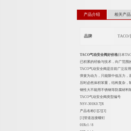
产品介绍
相关产品
品牌
TACO
TACO气动安全阀好价格
日本TA
已积累的经验与技术，向广范围的
TACO气动安全阀是目前广泛
弹簧为动力，只能限中低压力，遇
压时必然体积笨重，结构复杂，
钢性大不能用不锈钢等防腐材料
TACO气动安全阀类型编号
NSV-301K0.7[R
产品名称[1][2][3]
[1]管道连接螺钉
01Rc1 / 8