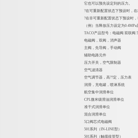
它也可以预先设定到的压力。
?在可重新配置状态下预设时，在
?在非可重新配置状态下预设时
（例）当释放压力设定为0.4MPa且
TACO产品型号：电磁阀 双联阀 
电磁阀，双阀，消声器
主阀，先导阀，手动阀
辅助电路元件
压力开关，空气限制器
空气滤清器
空气调节器，高??定，压力表
润滑，充电罐，喷淋系统
航空集中润滑单位
CPL微米级滑油润滑单位
准干式润滑单位
混合润滑单位
5口阀芯式电磁阀
501系列（IN-LINE型）
501系列（触摸歧管型）