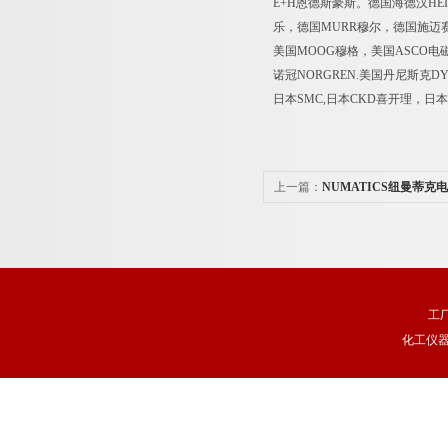
E+H恩德斯豪斯。德国海德汉HEI
乐，德国MURR穆尔，德国施迈赛S
美国MOOG穆格，美国ASCO电磁
诺冠NORGREN.美国丹尼斯克D
日本SMC,日本CKD喜开理，日本
上一篇：
NUMATICS纽曼蒂克
工
化工仪