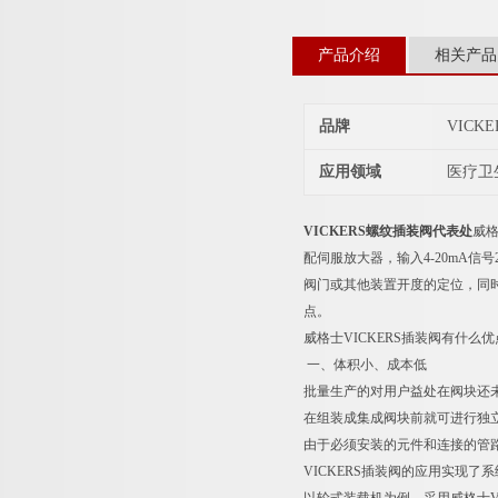
产品介绍
相关产品
品牌
VICK
应用领域
医疗卫
VICKERS螺纹插装阀代表处
威格
配伺服放大器，输入4-20mA信
阀门或其他装置开度的定位，同时
点。
威格士VICKERS插装阀有什么
一、体积小、成本低
批量生产的对用户益处在阀块还未
在组装成集成阀块前就可进行独
由于必须安装的元件和连接的管
VICKERS插装阀的应用实现了