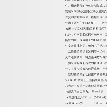
以轮式装载机为例，采用威格士V
件。用来替代的整体特制集成块上只
安装时间 减少泄漏点 减少易污染
弹簧和密封圈组成。根据用途不
件均有两个主油口A 和B、一个控
威格士VICKERS插装阀和其
此外，不同功能的阀可采用同一
阀块的加工成威格士VICKER
件安装尺寸相同，但阀芯的结构
二通插装阀是插装阀基本组件，
为二通插装阀。特点是阀芯为锥
插装阀与我们所说的普通液压控制阀
一，主要实现液路的通或断，与
新型插装阀的功能正不断被开发
VICKERS威格士三通插装阀
压力时主级关闭或者把流量减小
持所需的出口压力。 基本特征
zui高进口压力350 bar （5000 psi
zui高减压压力 . . . . . . . 330 ba