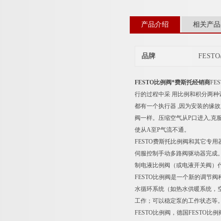
产品介绍
相关产品
品牌
FEST
FESTO比例阀*费斯托经销商
FE
行的过程中采 用比例和积分两种
都有一个执行器 ,因为安装的缘
阀一样。压缩空气从P口进入,克服
使从A至P气流不通。
FESTO费斯托比例阀和其它
伺服控制手动多路阀驱动器完成
制电液比例阀（或电液开关阀）
FESTO比例阀是一个新的调
水循环系统（如热水供暖系统，
工作；可以稳定泵的工作状态等
FESTO比例阀，德国FESTO比