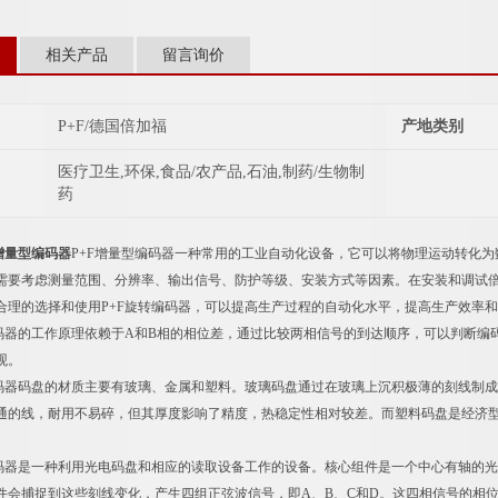
相关产品
留言询价
P+F/德国倍加福
产地类别
医疗卫生,环保,食品/农产品,石油,制药/生物制
药
增量型编码器
P+F增量型编码器一种常用的工业自动化设备，它可以将物理运动转化为
需要考虑测量范围、分辨率、输出信号、防护等级、安装方式等因素。在安装和调试
合理的选择和使用P+F旋转编码器，可以提高生产过程的自动化水平，提高生产效率
编码器的工作原理依赖于A和B相的相位差，通过比较两相信号的到达顺序，可以判断
观。
编码器码盘的材质主要有玻璃、金属和塑料。玻璃码盘通过在玻璃上沉积极薄的刻线制
通的线，耐用不易碎，但其厚度影响了精度，热稳定性相对较差。而塑料码盘是经济
编码器是一种利用光电码盘和相应的读取设备工作的设备。核心组件是一个中心有轴的
件会捕捉到这些刻线变化，产生四组正弦波信号，即A、B、C和D。这四相信号的相位差