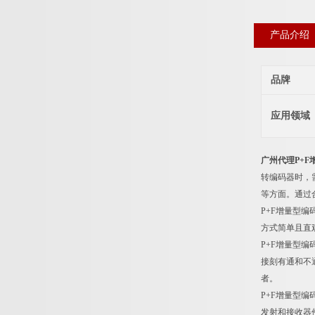
产品介绍
品牌
应用领域
广州代理P+F
转编码器时，
等方面。通过
P+F增量型
方式简单且直
P+F增量型
接刻有通和不
者。
P+F增量型
发射和接收器