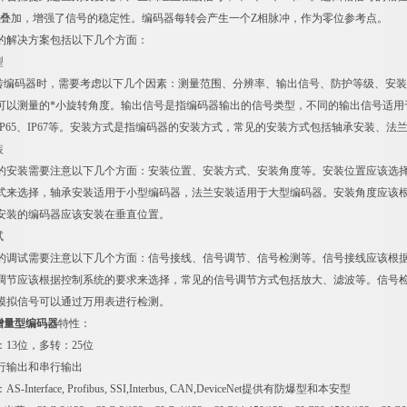
相叠加，增强了信号的稳定性。编码器每转会产生一个Z相脉冲，作为零位参考点。
的解决方案包括以下几个方面：
型
旋转编码器时，需要考虑以下几个因素：测量范围、分辨率、输出信号、防护等级、安
可以测量的*小旋转角度。输出信号是指编码器输出的信号类型，不同的输出信号适用
IP65、IP67等。安装方式是指编码器的安装方式，常见的安装方式包括轴承安装、法
装
的安装需要注意以下几个方面：安装位置、安装方式、安装角度等。安装位置应该选
式来选择，轴承安装适用于小型编码器，法兰安装适用于大型编码器。安装角度应该
安装的编码器应该安装在垂直位置。
试
的调试需要注意以下几个方面：信号接线、信号调节、信号检测等。信号接线应该根
调节应该根据控制系统的要求来选择，常见的信号调节方式包括放大、滤波等。信号
模拟信号可以通过万用表进行检测。
增量型编码器
特性：
13位，多转：25位
行输出和串行输出
nterface, Profibus, SSI,Interbus, CAN,DeviceNet提供有防爆型和本安型