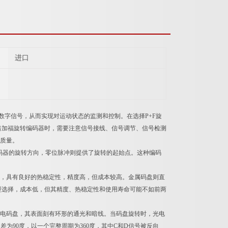
进口
数字信号，从而实现对运动状态的监测和控制。在选择P+F旋
倍加福旋转编码器时，需要注意信号接线、信号调节、信号检测
和质量。
编码器的旋转方向，零位脉冲则提供了旋转的起始点。这种编码
成，具有良好的热稳定性，精度高，但成本较高。金属码盘则直
型选择，成本低，但其精度、热稳定性和使用寿命可能不如前两
光电码盘，其表面刻有环形的通光和暗线。当码盘旋转时，光电
为90度，以一个完整周期为360度，其中C和D信号被反向