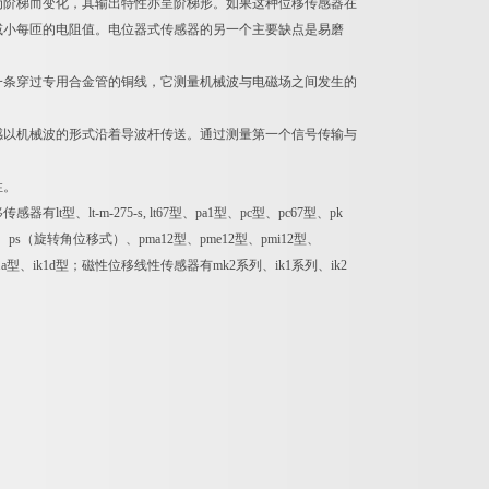
为阶梯而变化，其输出特性亦呈阶梯形。如果这种位移传感器在
减小每匝的电阻值。电位器式传感器的另一个主要缺点是易磨
一条穿过专用合金管的铜线，它测量机械波与电磁场之间发生的
感以机械波的形式沿着导波杆传送。通过测量第一个信号传输与
性。
lt-m-275-s, lt67型、pa1型、pc型、pc67型、pk
式）、ps（旋转角位移式）、pma12型、pme12型、pmi12型、
1a型、ik1d型；磁性位移线性传感器有mk2系列、ik1系列、ik2