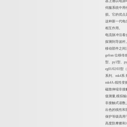
器上通以电源
伺服系统中用
损。它的优点
这种新一代电
相互作用。
电流脉冲沿着
探测到导波杆
移动部件之间
gefran 位
型、py1型、py
eg01/02/
系列、mk4系 
mk4A-线性
磁致伸缩非接
值测量,模拟输
非接触式读数
出色的线性和
保护等级高用
高度防摩擦和