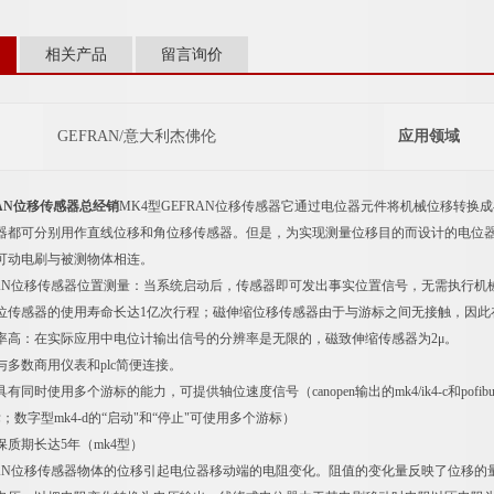
相关产品
留言询价
GEFRAN/意大利杰佛伦
应用领域
RAN位移传感器总经销
MK4型GEFRAN位移传感器它通过电位器元件将机械位移转
器都可分别用作直线位移和角位移传感器。但是，为实现测量位移目的而设计的电位
可动电刷与被测物体相连。
FRAN位移传感器位置测量：当系统启动后，传感器即可发出事实位置信号，无需执行机
位传感器的使用寿命长达1亿次行程；磁伸缩位移传感器由于与游标之间无接触，因此
率高：在实际应用中电位计输出信号的分辨率是无限的，磁致伸缩传感器为2μ。
多数商用仪表和plc简便连接。
同时使用多个游标的能力，可提供轴位速度信号（canopen输出的mk4/ik4-c和pofibus
；数字型mk4-d的“启动"和“停止"可使用多个游标）
质期长达5年（mk4型）
FRAN位移传感器物体的位移引起电位器移动端的电阻变化。阻值的变化量反映了位移