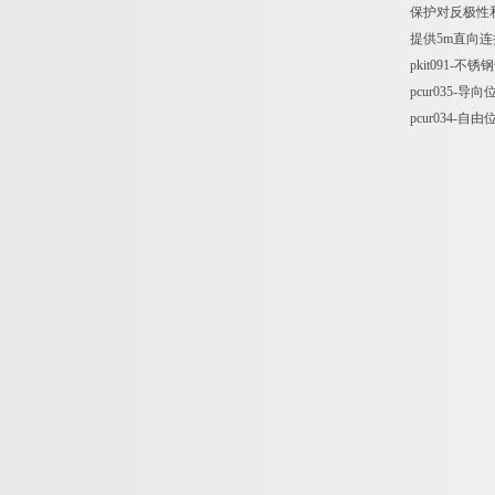
保护对反极性
提供5m直向连接
pkit091-不
pcur035-
pcur034-自