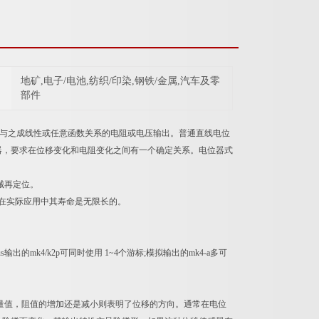
地矿,电子/电池,纺织/印染,钢铁/金属,汽车及零
部件
换成与之成线性或任意函数关系的电阻或电压输出。普通直线电位
器，要求在位移变化和电阻变化之间有一个确定关系。电位器式
械再定位。
在实际应用中其寿命是无限长的。
输出的mk4/k2p可同时使用 1~4个游标;模拟输出的mk4-a多可
的量值，阻值的增加还是减小则表明了位移的方向。通常在电位