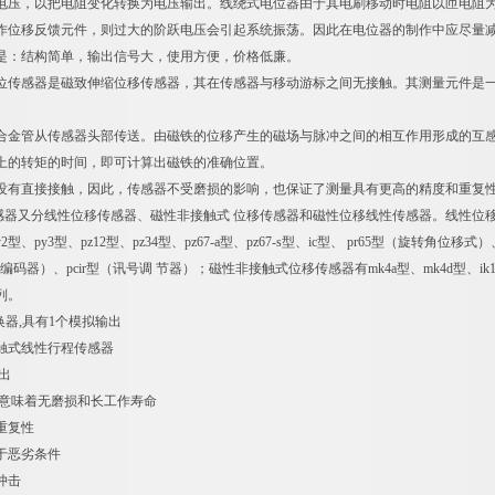
电压，以把电阻变化转换为电压输出。线绕式电位器由于其电刷移动时电阻以匝电阻
作位移反馈元件，则过大的阶跃电压会引起系统振荡。因此在电位器的制作中应尽量
是：结构简单，输出信号大，使用方便，价格低廉。
位传感器是磁致伸缩位移传感器，其在传感器与移动游标之间无接触。其测量元件是
合金管从传感器头部传送。由磁铁的位移产生的磁场与脉冲之间的相互作用形成的互
上的转矩的时间，即可计算出磁铁的准确位置。
没有直接接触，因此，传感器不受磨损的影响，也保证了测量具有更高的精度和重复
移传感器又分线性位移传感器、磁性非接触式 位移传感器和磁性位移线性传感器。线性位移传感器有lt型、
2型、py3型、pz12型、pz34型、pz67-a型、pz67-s型、ic型、 pr65型（旋转角位移
03型（编码器）、pcir型（讯号调 节器）；磁性非接触式位移传感器有mk4a型、mk4d型、ik
列。
变换器,具有1个模拟输出
触式线性行程传感器
出
,意味着无磨损和长工作寿命
重复性
于恶劣条件
冲击