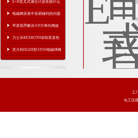
E+H音叉式液位计是依据什么
建
原理进行工作的？
电磁阀安装中容易碰到的问题
查
早发现早解决ATOS单向阀故
障问题
力士乐REXROTH齿轮泵发热
是怎么回事？
意大利DLEH型ATOS电磁球阀
安装说明
工
化工仪