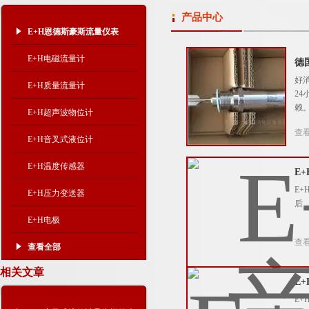
产品中心
E+H恩德斯豪斯流量仪表
E+H电磁流量计
德
好
E+H质量流量计
2
赖
E+H超声波物位计
查
E+H音叉式液位计
E+H温度传感器
E
E
E+H压力变送器
后
E+H电极
查
查看全部
相关文章
E
E