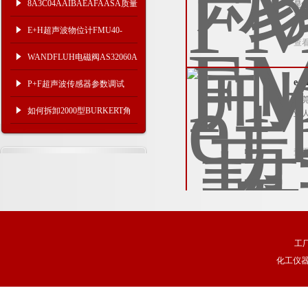
8A3C04AAIBAEAFAASA质量
是
资
流量计原理
E+H超声波物位计FMU40-
查
ANB2A2故障排除方案
WANDFLUH电磁阀AS32060A
液压公司
e
P+F超声波传感器参数调试
东
如何拆卸2000型BURKERT角
业
座阀
查
工
化工仪