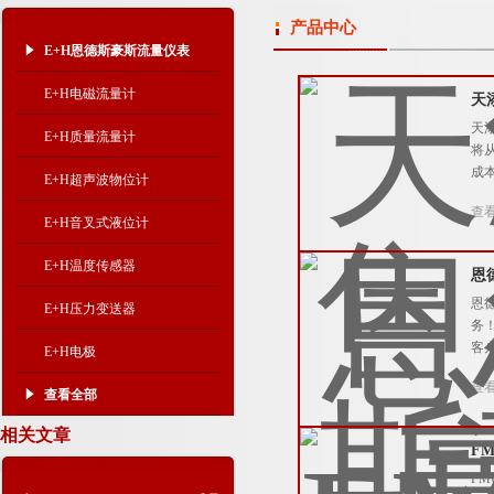
产品中心
E+H恩德斯豪斯流量仪表
E+H电磁流量计
天
天
E+H质量流量计
将
成
E+H超声波物位计
查
E+H音叉式液位计
E+H温度传感器
恩
恩
E+H压力变送器
务
客
E+H电极
查
查看全部
相关文章
F
F