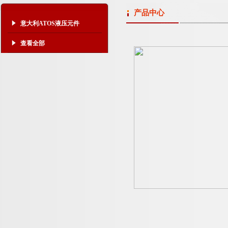
产品中心
意大利ATOS液压元件
查看全部