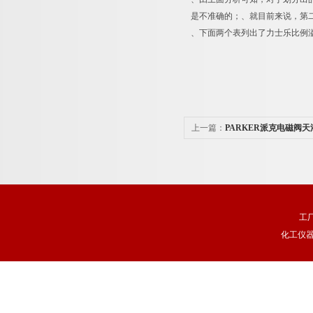
是不准确的；、就目前来说，第
、下面两个表列出了力士乐比例溢流阀
上一篇：
PARKER派克电磁阀
工
化工仪