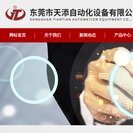
网站首页
关于我们
新闻动态
产品中心