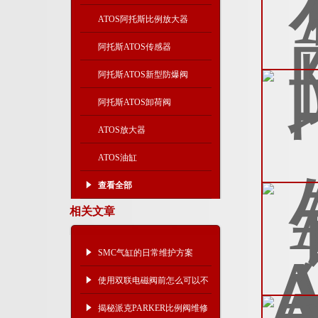
ATOS阿托斯比例放大器
阿托斯ATOS传感器
阿托斯ATOS新型防爆阀
阿托斯ATOS卸荷阀
ATOS放大器
ATOS油缸
查看全部
相关文章
SMC气缸的日常维护方案
使用双联电磁阀前怎么可以不
了解这些！
揭秘派克PARKER比例阀维修