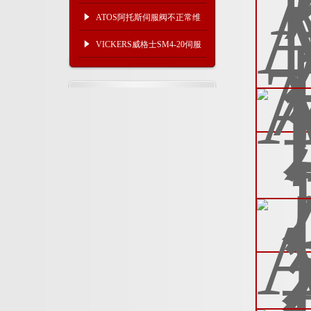
ATOS阿托斯伺服阀不正常维
修流程
VICKERS威格士SM4-20伺服
阀参数原理