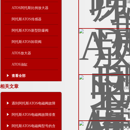
何
ATOS阿托斯比例放大器
查
阿托斯ATOS传感器
阿托斯ATOS新型防爆阀
放
阿托斯ATOS卸荷阀
广
助
ATOS放大器
查
ATOS油缸
查看全部
D
相关文章
D
力
心
遇到阿托斯ATOS电磁阀故障
查
如何解决？
阿托斯ATOS电磁阀故障排查
知识
阿托斯ATOS电磁阀型号的含
天添