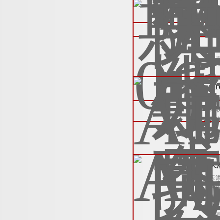
天
天
会
查
A
大
请
垂
查
天
天
的
原
外
查