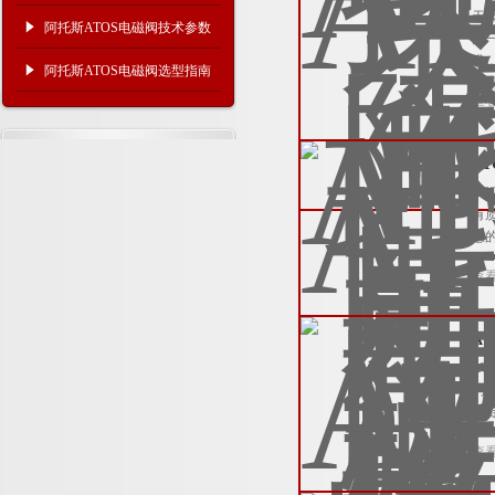
天
义
阿托斯ATOS电磁阀技术参数
能
求
分析
阿托斯ATOS电磁阀选型指南
查
A
A
有
您
查
A
A
们
假
查