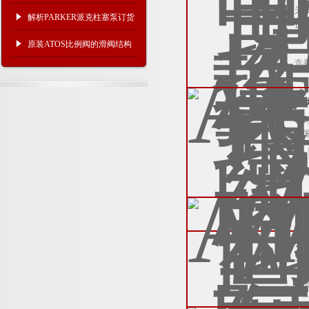
天
介绍
解析PARKER派克柱塞泵订货
价
代码
原装ATOS比例阀的滑阀结构
查
介绍
意
公
迎
查
阿
阿
公
业
心
查