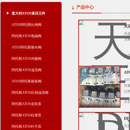
产品中心
意大利ATOS液压元件
ATOS阿托斯比例阀
天
天
阿托斯ATOS电磁阀
力
ATOS阿托斯换向阀
查
阿托斯ATOS伺服阀
阿托斯ATOS溢流阀
A
A
ATOS阿托斯插装阀
内
们
阿托斯ATOS比例溢流阀
查
阿托斯ATOS齿轮泵
阿托斯ATOS柱塞泵
D
天
阿托斯ATOS叶片泵