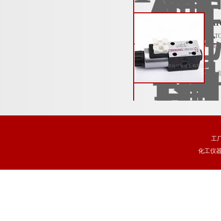
A
A
装
查
工
化工仪