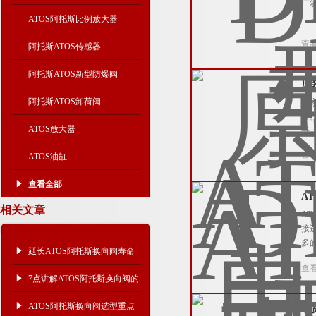
厂
ATOS阿托斯比例放大器
查
阿托斯ATOS传感器
阿托斯ATOS新型防爆阀
原
阿托斯ATOS卸荷阀
大
务
ATOS放大器
每
查
ATOS油缸
查看全部
A
相关文章
A
接
多
延长ATOS阿托斯换向阀寿命
查
的秘诀
7点讲解ATOS阿托斯换向阀的
性能
ATOS阿托斯换向阀选型重点
现