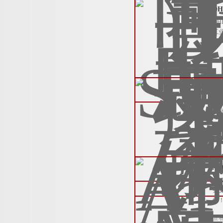
D
D
工
查
库
库
利
查
A
A
务
保
查