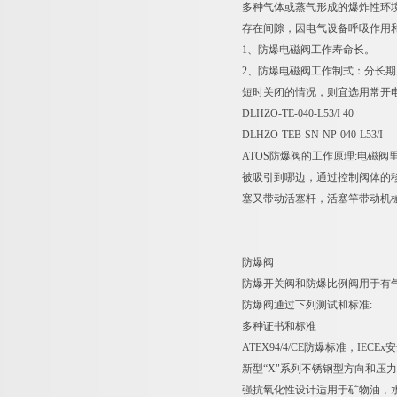
多种气体或蒸气形成的爆炸性环
存在间隙，因电气设备呼吸作用
1、防爆电磁阀工作寿命长。
2、防爆电磁阀工作制式：分长
短时关闭的情况，则宜选用常开
DLHZO-TE-040-L53/I 40
DLHZO-TEB-SN-NP-040-L53/I
ATOS防爆阀的工作原理:电磁
被吸引到哪边，通过控制阀体的
塞又带动活塞杆，活塞竿带动机
防爆阀
防爆开关阀和防爆比例阀用于有气
防爆阀通过下列测试和标准:
多种证书和标准
ATEX94/4/CE防爆标准，IECE
新型“X"系列不锈钢型方向和压
强抗氧化性设计适用于矿物油，