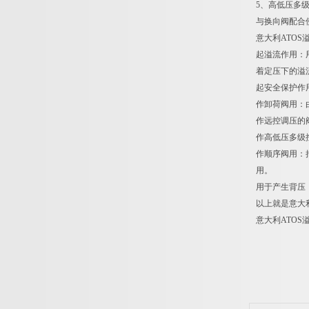
5、高低压多
与换向阀配合
意大利ATO
起溢流作用：
着定压下的溢
起安全保护作
作卸荷阀用：
作远控调压的
作高低压多级
作顺序阀用：
用。
用于产生背压
以上就是意大
意大利ATO