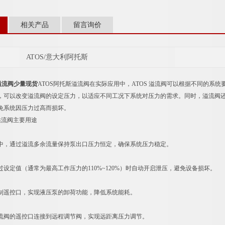
相关产品
留言询价
ATOS/意大利阿托斯
溢流阀少量现货
ATOS阿托斯溢流阀在实际应用中，ATOS 溢流阀可以根据不同的系
，可以改变溢流阀的设定压力，以适应不同工况下系统对压力的需求。同时，溢流阀
免系统因压力过高而损坏。
溢流阀主要用途
中，通过溢流多余流量保持泵出口压力恒定，确保系统压力稳定。
过设定值（通常为最高工作压力的110%~120%）时自动开启泄压，避免设备损坏。
制遥控口，实现液压泵的卸荷功能，降低系统能耗。
流阀的遥控口连接到远程调节阀，实现远距离压力调节。