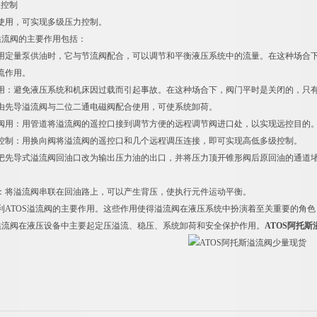
级控制
使用，可实现多级压力控制。
S溢流阀的主要作用包括：
用定量泵供油时，它与节流阀配合，可以调节和平衡液压系统中的流量。在这种场合
流作用。
用：避免液压系统和机床因过载而引起事故。在这种场合下，阀门平时是关闭的，只
由先导溢流阀与二位二通电磁阀配合使用，可使系统卸荷。
阀用：用管道将溢流阀的遥控口接到调节方便的远程调节阀进口处，以实现远控目的
控制：用换向阀将溢流阀的遥控口和几个远程调压连接，即可实现高低多级控制。
把先导式溢流阀回油口改为输出压力油的出口，并将压力顶开锥形阀后原回油的通道
：将溢流阀串联在回油路上，可以产生背压，使执行元件运动平衡。
利ATOS溢流阀的主要作用。这些作用使得溢流阀在液压系统中扮演着至关重要的角
S溢流阀在液压设备中主要起定压溢流、稳压、系统卸荷和安全保护作用。
ATOS阿托