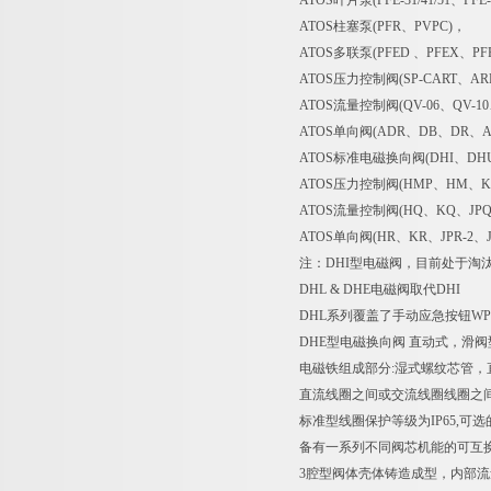
ATOS叶片泵(PFE-31/41/51、PFE-
ATOS柱塞泵(PFR、PVPC)，
ATOS多联泵(PFED 、PFEX、PF
ATOS压力控制阀(SP-CART、A
ATOS流量控制阀(QV-06、QV-10
ATOS单向阀(ADR、DB、DR、A
ATOS标准电磁换向阀(DHI、DHU、
ATOS压力控制阀(HMP、HM、KM
ATOS流量控制阀(HQ、KQ、JPQ-
ATOS单向阀(HR、KR、JPR-2、J
注：DHI型电磁阀，目前处于淘汰阶段
DHL & DHE电磁阀取代DHI
DHL系列覆盖了手动应急按钮WP，
DHE型电磁换向阀 直动式，滑阀
电磁铁组成部分:湿式螺纹芯管，
直流线圈之间或交流线圈线圈之
标准型线圈保护等级为IP65,可选的线
备有一系列不同阀芯机能的可互
3腔型阀体壳体铸造成型，内部