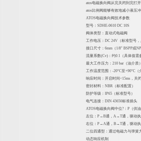
atos电磁换向阀从完关闭到完打
atos比例阀能够有效地减小液
ATOS电磁换向阀技术参数
型号：SDHE-0610 DC 10S
阀体类型：直动式电磁阀
工作电压：DC 24V（标准型号
接口尺寸：6mm（1/8" BSPP或
流量系数(Cv)：约0.1（具体值
最大工作压力：210 bar（油介质
工作温度范围：-20°C至+90°C
响应时间：开启时间<15ms，关闭
密封材料：NBR（标准配置）
防护等级：IP65（标准型号）
电气连接：DIN 43650标准插头
ATOS电磁换向阀中位?：P（供
左位：P→B通，A→T通，驱动
右位：P→A通，B→T通，驱动
二位四通型：通过电磁力与弹簧
动态响应机制