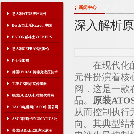
新闻中心
意大利ATOS液压元件
深入解析原
Bosch力士乐Rexroth中国
EATON威格士VICKERS
意大利GEFRAN杰佛伦
P+F倍加福
在现代化的液
德国HYDAC贺德克液压技术
元件扮演着核
TURCK图尔克传感器
阀，这是一款
德国DURAG杜拉格代理商
品。
原装ATO
TACO电磁阀|TACO中国公司
从而控制执行
ASCO阿斯卡/NUMATICS公
向。其典型结
司
美国PARKER派克汉尼汾