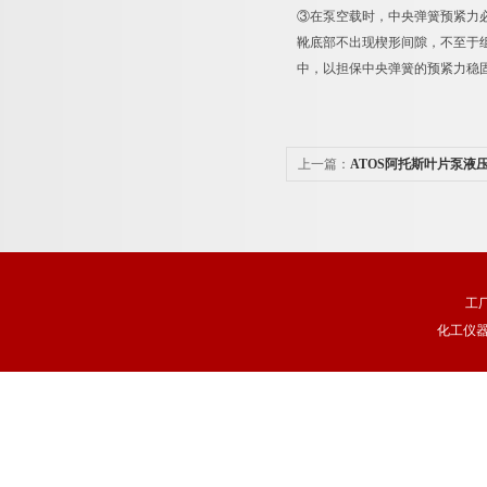
③在泵空载时，中央弹簧预紧力
靴底部不出现楔形间隙，不至于
中，以担保中央弹簧的预紧力稳固
上一篇：
ATOS阿托斯叶片泵液
工
化工仪