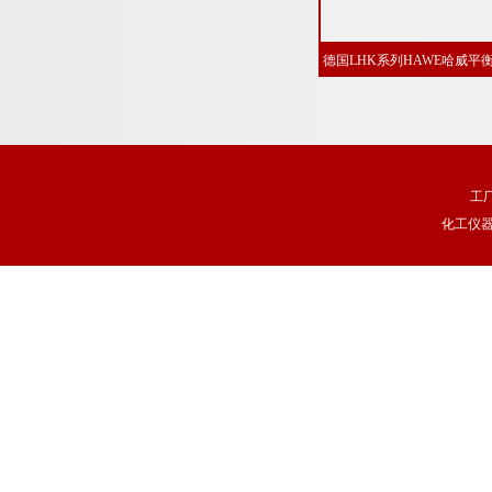
德国LHK系列HAWE哈威平
阀
工
化工仪