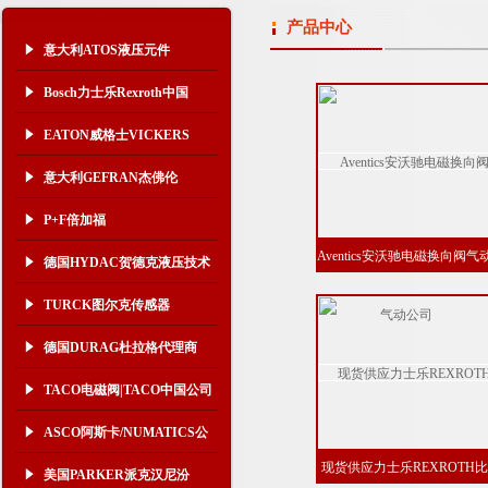
产品中心
意大利ATOS液压元件
Bosch力士乐Rexroth中国
EATON威格士VICKERS
意大利GEFRAN杰佛伦
P+F倍加福
Aventics安沃驰电磁换向阀气
德国HYDAC贺德克液压技术
公司
TURCK图尔克传感器
德国DURAG杜拉格代理商
TACO电磁阀|TACO中国公司
ASCO阿斯卡/NUMATICS公
现货供应力士乐REXROTH
司
美国PARKER派克汉尼汾